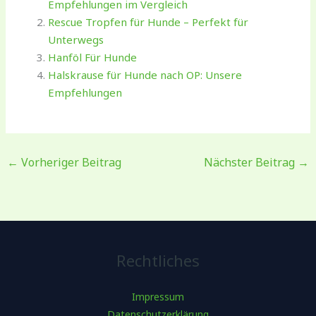
Empfehlungen im Vergleich
Rescue Tropfen für Hunde – Perfekt für
Unterwegs
Hanföl Für Hunde
Halskrause für Hunde nach OP: Unsere
Empfehlungen
←
Vorheriger Beitrag
Nächster Beitrag
→
Rechtliches
Impressum
Datenschutzerklärung