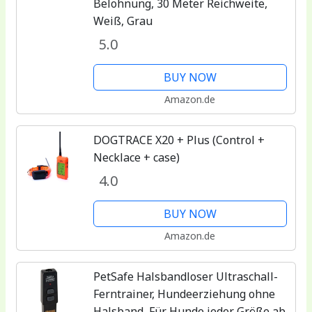
Belohnung, 30 Meter Reichweite,
Weiß, Grau
5.0
BUY NOW
Amazon.de
DOGTRACE X20 + Plus (Control +
Necklace + case)
4.0
BUY NOW
Amazon.de
PetSafe Halsbandloser Ultraschall-
Ferntrainer, Hundeerziehung ohne
Halsband, Für Hunde jeder Größe ab