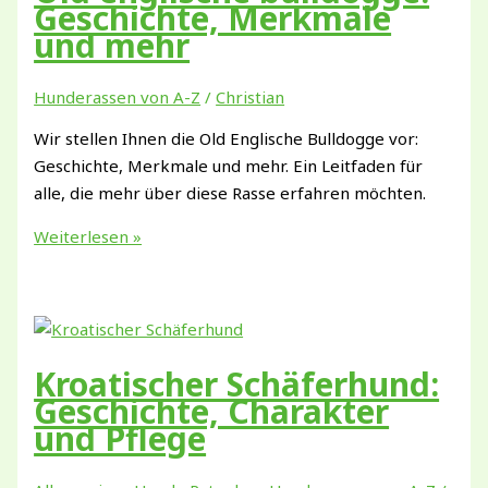
und
Geschichte, Merkmale
Pflege
und mehr
Hunderassen von A-Z
/
Christian
Wir stellen Ihnen die Old Englische Bulldogge vor:
Geschichte, Merkmale und mehr. Ein Leitfaden für
alle, die mehr über diese Rasse erfahren möchten.
Old
Weiterlesen »
englische
bulldogge:
Geschichte,
Merkmale
und
Kroatischer Schäferhund:
mehr
Geschichte, Charakter
und Pflege