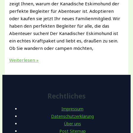
zeigt Ihnen, warum der Kanadische Eskimohund der
perfekte Begleiter für Abenteuer ist. Adoptieren
oder kaufen sie jetzt Ihr neues Familienmitglied. Wir
haben den perfekten Begleiter für alle, die das
Abenteuer suchen! Der Kanadischer Eskimohund ist
ein echtes Kraftpaket und liebt es, draußen zu sein.
Ob Sie wandern oder campen möchten,
Kanadischer
Weiterlesen »
Eskimohund
kaufen
Charakter
&
Rechtliches
Tipps
für
Impressum
Halter
Datenschutzerklärung
Über uns
Post Sitemap