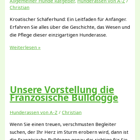
Allgemeiner Hunde Ratgeber
,
Hunderassen von A-Z
/
Christian
Kroatischer Schäferhund: Ein Leitfaden für Anfänger.
Erfahren Sie alles über die Geschichte, das Wesen und
die Pflege dieser einzigartigen Hunderasse.
Kroatischer
Weiterlesen »
Schäferhund:
Geschichte,
Charakter
und
Pflege
Unsere Vorstellung die
Französische Bulldogge
Hunderassen von A-Z
/
Christian
Wenn Sie einen treuen, verschmusten Begleiter
suchen, der Ihr Herz im Sturm erobern wird, dann ist
die Französische Bulldogge genau das richtige für Sie.