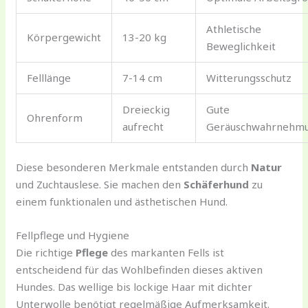
Athletische
Körpergewicht
13-20 kg
Beweglichkeit
Felllänge
7-14 cm
Witterungsschutz
Dreieckig
Gute
Ohrenform
aufrecht
Geräuschwahrnehm
Diese besonderen Merkmale entstanden durch
Natur
und Zuchtauslese. Sie machen den
Schäferhund
zu
einem funktionalen und ästhetischen Hund.
Fellpflege und Hygiene
Die richtige
Pflege
des markanten Fells ist
entscheidend für das Wohlbefinden dieses aktiven
Hundes. Das wellige bis lockige Haar mit dichter
Unterwolle benötigt regelmäßige Aufmerksamkeit.