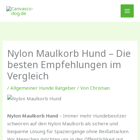
Zum
Inhalt
springen
Nylon Maulkorb Hund – Die
besten Empfehlungen im
Vergleich
/
Allgemeiner Hunde Ratgeber
/ Von
Christian
Nylon Maulkorb Hund
– Immer mehr Hundebesitzer
schwören auf den Nylon Maulkorb als sichere und
bequeme Lösung für Spaziergänge ohne Beißattacken.
Wir Menschen möchten uns in der Öffentlichkeit gut